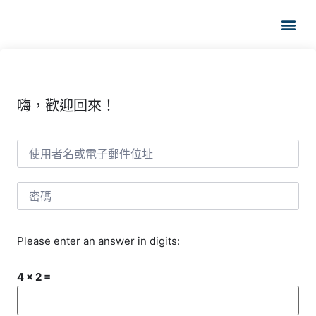
嗨，歡迎回來！
Please enter an answer in digits:
4 × 2 =